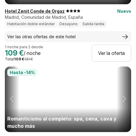
Hotel Zenit Conde de Orgaz
Nuevo
Madrid, Comunidad de Madrid, España
Habitación doble estándar
Desayuno
Salida tardía
Ver las otras ofertas de este hotel
1 noche para 2 desde
109 €
/ noche
Ver la oferta
Total
109 €
131 €
Hasta -14%
Romanticismo al completo: spa, cena, cava y
mucho más