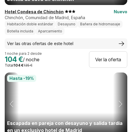
Hotel Condesa de Chinchón
Nuevo
Chinchón, Comunidad de Madrid, España
Habitación doble estándar
Desayuno
Bañera de hidromasaje
Botella incluida
Aparcamiento
Ver las otras ofertas de este hotel
1 noche para 2 desde
104 €
/ noche
Ver la oferta
Total
104 €
135 €
Hasta -19%
Escapada en pareja con desayuno y salida tardía
en un exclusivo hotel de Madrid