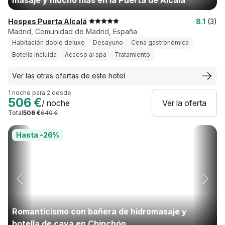
masaje y mucho más en la Puerta de Alcalá
Hospes Puerta Alcalá
8.1
(3)
Madrid, Comunidad de Madrid, España
Habitación doble deluxe
Desayuno
Cena gastronómica
Botella incluida
Acceso al spa
Tratamiento
Ver las otras ofertas de este hotel
1 noche para 2 desde
506 €
/ noche
Ver la oferta
Total
506 €
640 €
Hasta -26%
Romanticismo con bañera de hidromasaje y
botella de cava en Chinchón