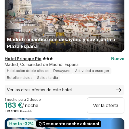
Madrid romántico con desayuno y cava junto a
Plaza España
Hotel Príncipe Pío
Nuevo
Madrid, Comunidad de Madrid, España
Habitación doble clásica
Desayuno
Actividad a escoger
Botella incluida
Salida tardía
Ver las otras ofertas de este hotel
1 noche para 2 desde
163 €
/ noche
Ver la oferta
Total
163 €
220 €
Hasta -32%
Descuento noche adicional