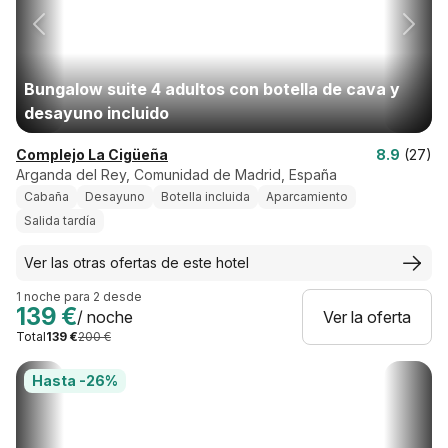
Bungalow suite 4 adultos con botella de cava y
desayuno incluido
Complejo La Cigüeña
8.9
(27)
Arganda del Rey, Comunidad de Madrid, España
Cabaña
Desayuno
Botella incluida
Aparcamiento
Salida tardía
Ver las otras ofertas de este hotel
1 noche para 2 desde
139 €
/ noche
Ver la oferta
Total
139 €
200 €
Hasta -26%