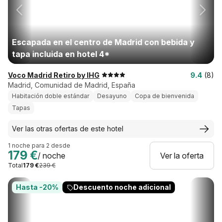
Escapada en el centro de Madrid con bebida y
tapa incluida en hotel 4*
Voco Madrid Retiro by IHG
9.4
(8)
Madrid, Comunidad de Madrid, España
Habitación doble estándar
Desayuno
Copa de bienvenida
Tapas
Ver las otras ofertas de este hotel
1 noche para 2 desde
179 €
/ noche
Ver la oferta
Total
179 €
239 €
Hasta -20%
Descuento noche adicional