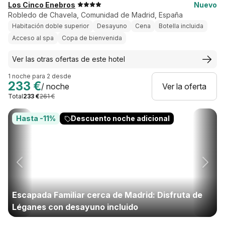
Los Cinco Enebros
Nuevo
Robledo de Chavela, Comunidad de Madrid, España
Habitación doble superior
Desayuno
Cena
Botella incluida
Acceso al spa
Copa de bienvenida
Ver las otras ofertas de este hotel
1 noche para 2 desde
233 €
/ noche
Ver la oferta
Total
233 €
261 €
Hasta -11%
Descuento noche adicional
Escapada Familiar cerca de Madrid: Disfruta de
Léganes con desayuno incluido