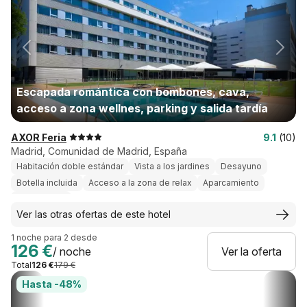
Escapada romántica con bombones, cava,
acceso a zona wellnes, parking y salida tardía
AXOR Feria
9.1
(10)
Madrid, Comunidad de Madrid, España
Habitación doble estándar
Vista a los jardines
Desayuno
Botella incluida
Acceso a la zona de relax
Aparcamiento
Salida tardía
Ver las otras ofertas de este hotel
1 noche para 2 desde
126 €
/ noche
Ver la oferta
Total
126 €
179 €
Hasta -48%