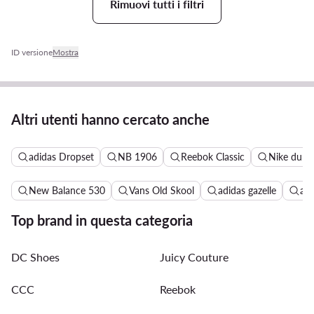
Rimuovi tutti i filtri
ID versione
Mostra
Altri utenti hanno cercato anche
adidas Dropset
NB 1906
Reebok Classic
Nike dunk
New Balance 530
Vans Old Skool
adidas gazelle
ad
Top brand in questa categoria
DC Shoes
Juicy Couture
CCC
Reebok