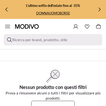
VAI AL CONTENUTO PRINCIPALE
VAI ALLA RICERCA
L'ultimo soffio dell'estate fino al -35%
DONNA
UOMO
BORSE
Ricerca per brand, prodotto, stile
Nessun prodotto con questi filtri
Prova a rimuovere alcuni o tutti i filtri per visualizzare più
prodotti.