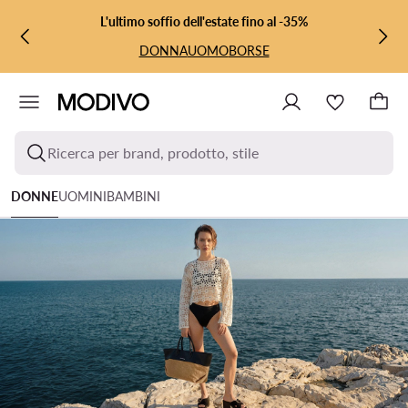
VAI AL CONTENUTO PRINCIPALE
VAI ALLA RICERCA
L'ultimo soffio dell'estate fino al -35%
DONNA
UOMO
BORSE
Ricerca per brand, prodotto, stile
DONNE
UOMINI
BAMBINI