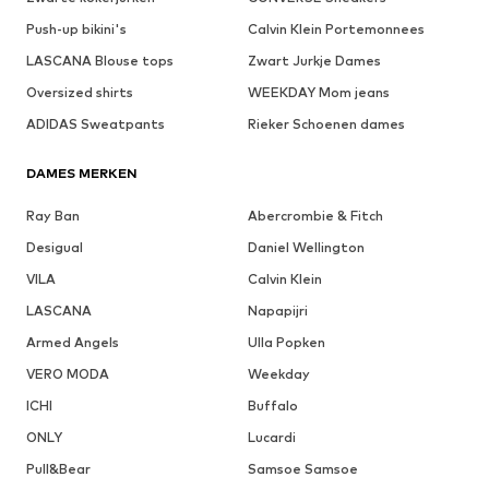
Push-up bikini's
Calvin Klein Portemonnees
LASCANA Blouse tops
Zwart Jurkje Dames
Oversized shirts
WEEKDAY Mom jeans
ADIDAS Sweatpants
Rieker Schoenen dames
DAMES MERKEN
Ray Ban
Abercrombie & Fitch
Desigual
Daniel Wellington
VILA
Calvin Klein
LASCANA
Napapijri
Armed Angels
Ulla Popken
VERO MODA
Weekday
ICHI
Buffalo
ONLY
Lucardi
Pull&Bear
Samsoe Samsoe