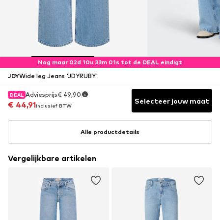
Nog maar 02d 10u 33m 00s tot de DEAL eindigt
JDY
Wide leg Jeans 'JDYRUBY'
Adviesprijs
Adviesprijs
€ 49,90
€ 49,90
DEAL
DEAL
Selecteer jouw maat
€ 44,91
€ 44,91
inclusief BTW
inclusief BTW
Alle productdetails
Vergelijkbare artikelen