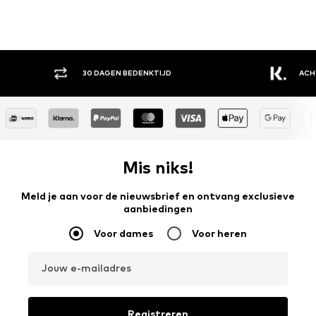
DEAL
NOISY MAY
WEEKDAY
30 DAGEN BEDENKTIJD
ACHTERAF BETALEN
€40,41
€49,90
Oorspronkelijk: €49,90
Laatste laagste prijs
€44,90
Mis niks!
Meld je aan voor de nieuwsbrief en ontvang exclusieve
aanbiedingen
Voor dames
Voor heren
Jouw e-mailadres
Registreren