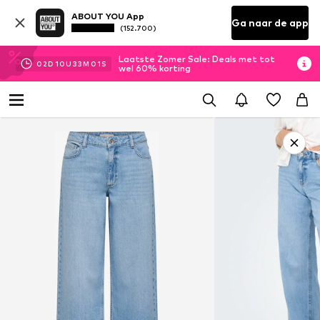
ABOUT YOU App
Ga naar de app
(152.700)
Laatste Zomer Sale: Deals met tot
02
D
10
U
33
M
00
S
wel 60% korting