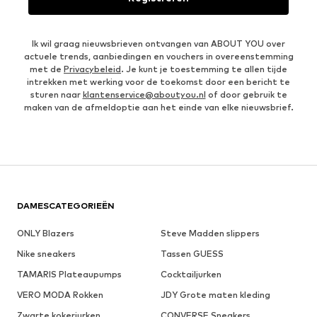
Ik wil graag nieuwsbrieven ontvangen van ABOUT YOU over
actuele trends, aanbiedingen en vouchers in overeenstemming
met de
Privacybeleid
. Je kunt je toestemming te allen tijde
intrekken met werking voor de toekomst door een bericht te
sturen naar
klantenservice@aboutyou.nl
of door gebruik te
maken van de afmeldoptie aan het einde van elke nieuwsbrief.
DAMESCATEGORIEËN
ONLY Blazers
Steve Madden slippers
Nike sneakers
Tassen GUESS
TAMARIS Plateaupumps
Cocktailjurken
VERO MODA Rokken
JDY Grote maten kleding
Zwarte kokerjurken
CONVERSE Sneakers