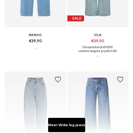
SALE
MANGO
VILA
€39,90
€39,90
Oorspronkelijk: €49,90
Laatste laagste prijs
€44,90
Meer Wide leg jeans