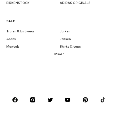
BIRKENSTOCK
ADIDAS ORIGINALS
SALE
Truien & knitwear
Jurken
Jeans
Jassen
Mantels
Shirts & tops
Meer
Broeken
Ondergoed & pyjama's
Rokken
Blouses & tunieken
Sweatwear
Blazers
Zwemkleding
Jumpsuits
Grote maten
Positiekleding
Schoenen
Sport
Accessoires
Premium
KLEDING