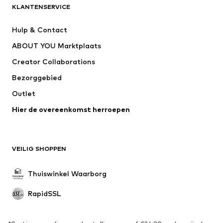
KLANTENSERVICE
Nieuw
Trending
Jurken
Jeans
Hulp & Contact
Shirts & tops
Broeken
ABOUT YOU Marktplaats
Jassen
Truien & knitwear
Creator Collaborations
Ondergoed & pyjama's
Blouses & tunieken
Bezorggebied
Mantels
Rokken
Outlet
Zwemkleding
Sweatwear
Blazers
Hier de overeenkomst herroepen
Jumpsuits
Grote maten
Positiekleding
Speciale gelegenheden
Exclusief
VEILIG SHOPPEN
Upcycling
Thuiswinkel Waarborg
SCHOENEN
RapidSSL
Nieuw
Trending
Sneakers
Enkellaarsjes
Pumps & hakken
Laarzen