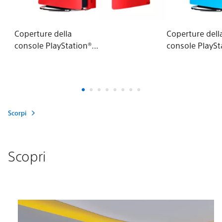
Coperture della
Coperture dell
console PlayStation®5
console PlaySt
(gruppo modello - slim)
(gruppo modell
- Techno Red
- Rhythm Blue
Scorpi
Scopri