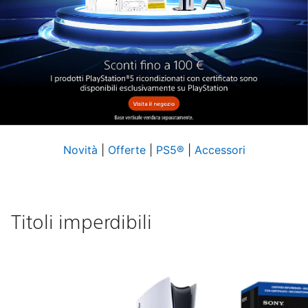
Novità
|
Offerte
|
PS5®
|
Accessori
Titoli imperdibili