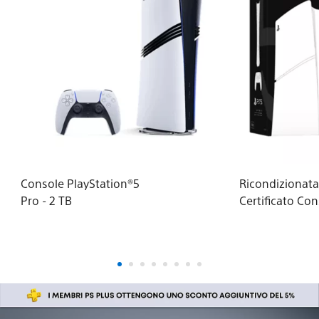
Console PlayStation®5
Ricondizionat
Pro - 2 TB
Certificato Co
PlayStation®5 
digitale (grup
modello - slim)