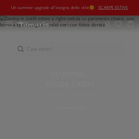
Tamaris x Kilian Kerner:
Décolleté esclusive✨
VAI AGLI STILI
SALDI
🤍Nuovi stili, più ampia scelta, nuovi preferiti
ALLE OFFERTE
Un summer upgrade all’insegna dello stile🌞
SCARPE ESTIVE
Tamaris x Kilian Kerner:
Décolleté esclusive✨
VAI AGLI STILI
SUMMER,
MADE EASY!
Infila, esci, e sei subito al top
SCOPRIRE ORA