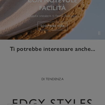
CON NOTEVOLE
FACILITÀ
Queste sneakers ti fanno fluttuare
SCOPRIRE ORA
Ti potrebbe interessare anche...
DI TENDENZA
EDGY STYLES
EDGY STYLES