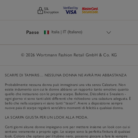
Paese
©
2026
Wortmann Fashion Retail GmbH & Co. KG
SCARPE DI TAMARIS… NESSUNA DONNA NE AVRÀ MAI ABBASTANZA
Probabilmente nessuna donna può immaginarsi una vita senza
Calzature
. Non
esiste indumento con cui le donne abbiano un rapporto tanto emotivo quanto
quello che instaurano con le proprie scarpe.
Ballerine
,
Décolleté
e
Sneakers
-
ogni giorno vi sono tanti abiti differenti che richiedono una calzatura adeguata. È
bello che nella scarpiera vi siano tanti “tesori”. Avere a disposizione sempre
nuove paia di scarpe regalerà senz’altro momenti di felicità a qualsiasi donna.
LA SCARPA GIUSTA PER UN LOOK ALLA MODA.
Certi giorni alcune donne impiegano ore per mettere insieme un look con cui si
sentano veramente a proprio agio. Le scarpe sono la perfetta finitura di qualsiasi
look. Coloro che optano per il tubino nero, possono giocare a fare le vampire