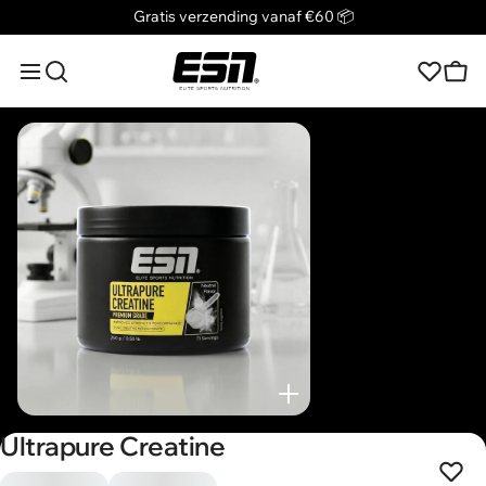
Promobanner
Gratis verzending vanaf €60 📦
ESN
Navigatiemenu
Zoeken in
Wink
Verlangli
Zoom
Ultrapure Creatine
r
Voeg t