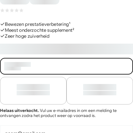
Recensies
Bewezen prestatieverbetering¹
Meest onderzochte supplement²
Zeer hoge zuiverheid
€14,90
€59,60/kg, incl. BTW, plus verzending
Wordt
71 porties
geladen
Wordt geladen
Wordt geladen
30 porties
30 porties
Helaas uitverkocht.
Vul uw e-mailadres in om een melding te
ontvangen zodra het product weer op voorraad is.
Ontvanger E-mail