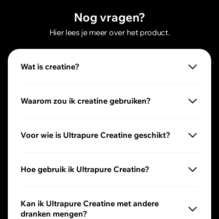
Nog vragen?
Hier lees je meer over het product.
Wat is creatine?
Creatine is een stof die van nature in je lichaam voorko
Waarom zou ik creatine gebruiken?
Creatine kan je fysieke prestaties tijdens intensieve tr
Voor wie is Ultrapure Creatine geschikt?
Voor iedereen! Bodybuilders, duursporters, mannen of 
Hoe gebruik ik Ultrapure Creatine?
Meng 3,5 g poeder met 100 ml water of drank naar keuz
Kan ik Ultrapure Creatine met andere
dranken mengen?