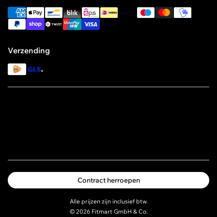
american_express
apple_pay
bancontact
blik
eps
ideal
klarna
maestro
master
mobilepay
Olie spray
Vitamine D
Code of Conduct for Suppliers and Business Partners
paypal
shopify_pay
twint
unionpay
visa
klarna
Beta-alanine
Vitamine D3 K2
Policy Statement
L-citrulline
Kurkuma capsules
Verzending
L-theanine
NAC
POSTNL
GLS
Multivitamine
Omega-3 capsules
Omega-3 vegan
Melatoninespray
Melatoninetabletten
L-carnitine
Contract herroepen
Alle prijzen zijn inclusief btw.
© 2026 Fitmart GmbH & Co.