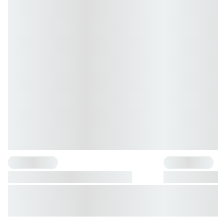
{"one"=>"{{ count }} Smaak", "other"=>"{{ count }} Smaken"}
{"one"=>"{{ count