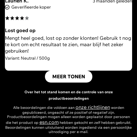
Laurien K.
3 maanden geleden
Geverifieerde koper
Lost goed op
Mengt heel goed, lost op zonder klonten! Gebruik t nog
te kort om echt resultaat te zien, maar blijf het zeker
gebruiken!
Variant: Neutral / 500g
MEER TONEN
Over het tot stand komen en de controle van onze
productbeoordelingen
onze richtlijnen
Alle beoordelingen die voldoen aan
worden
gepubliceerd, ongeacht of ze positief of negatief zijn.
Productbeoordelingen mogen alleen worden geplaatst door personen
esn.com
die het product op
hebben gekocht en zelf hebben gebruikt.
Beoordelingen kunnen uitsluitend worden ingediend via een persoonlijke
uitnodiging per e-mail.