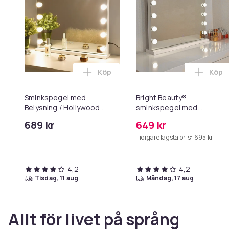
Köp
Köp
Lägg till Sminkspegel med Belysnin
Lägg 
Sminkspegel med
Bright Beauty®
Belysning / Hollywood
sminkspegel med
Spegel Lampor - 58x46cm
belysning –
689 kr
649 kr
Hollywoodspegel – 58×46
Tidigare lägsta pris:
695 kr
cm – 15 LED-lampor – 3
ljusfärger – Dimbar – Smar
Touch – USB-
4,2
laddningsport – Vit
4,2
tisdag, 11 aug
måndag, 17 aug
Allt för livet på språng