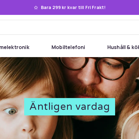
Bara 299 kr kvar till Fri Frakt!
melektronik
Mobiltelefoni
Hushåll & kö
Äntligen vardag