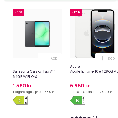
-6 %
-17 %
Köp
Köp
Lägg till Samsung Galaxy Tab A11 6
Lägg 
Apple
Samsung Galaxy Tab A11
Apple Iphone 16e 128GB Vi
64GB WiFi Grå
1 580 kr
6 660 kr
Tidigare lägsta pris:
1 688 kr
Tidigare lägsta pris:
7 990 kr
4,8