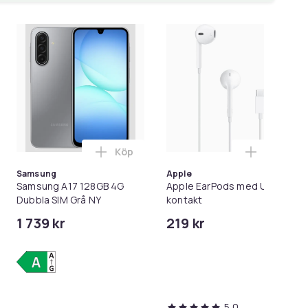
Köp
Köp
eration) USB-C i varukorgen
ll Apple | AirPods Pro - 2nd Generation (2023) - Trådlösa hörlu
Lägg till Samsung A17 128GB 4G Dubbla
Lägg til
Samsung
Apple
Samsung A17 128GB 4G
Apple EarPods med USB-C-
Dubbla SIM Grå NY
kontakt
1 739 kr
219 kr
5,0