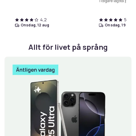
Tidigare lägsta pris:
7
4,2
5,0
onsdag, 12 aug
onsdag, 19 aug
Allt för livet på språng