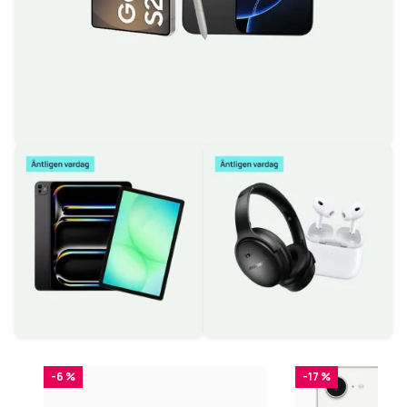
-6 %
-17 %