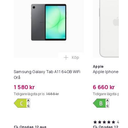
Köp
Lägg till Samsung Galaxy T
Apple
Samsung Galaxy Tab A11 64GB WiFi
Apple Iphone 16e 
Grå
1 580 kr
6 660 kr
Tidigare lägsta pris:
1 688 kr
Tidigare lägsta pris:
7
4,8
onsdag, 12 aug
onsdag, 12 aug