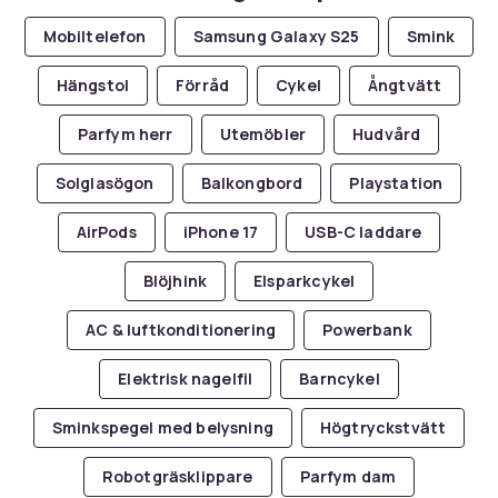
Mobiltelefon
Samsung Galaxy S25
Smink
Hängstol
Förråd
Cykel
Ångtvätt
Parfym herr
Utemöbler
Hudvård
Solglasögon
Balkongbord
Playstation
AirPods
iPhone 17
USB-C laddare
Blöjhink
Elsparkcykel
AC & luftkonditionering
Powerbank
Elektrisk nagelfil
Barncykel
Sminkspegel med belysning
Högtryckstvätt
Robotgräsklippare
Parfym dam