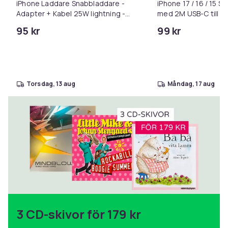
iPhone Laddare Snabbladdare -
iPhone 17 / 16 / 15 
Adapter + Kabel 25W lightning -
med 2M USB-C till U
USB-C 2m
95 kr
99 kr
torsdag, 13 aug
måndag, 17 aug
3 CD-skivor för 179 kr