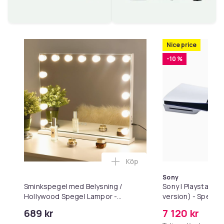
Nice price
-10 %
Köp
Lägg till Sminkspegel med 
Sony
Sminkspegel med Belysning /
Sony | Playstation
Hollywood Spegel Lampor -
version) - Spelkon
58x46cm
NVme - Wi-Fi/LAN 
689 kr
7 120 kr