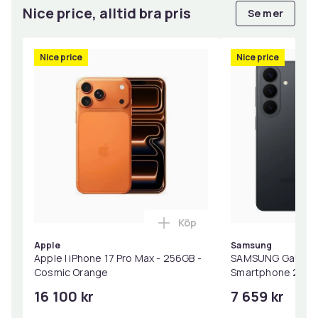
Nice price, alltid bra pris
Se mer
Nice price
Nice price
Köp
Lägg till Apple | iPhone 17
Apple
Samsung
Apple | iPhone 17 Pro Max - 256GB -
SAMSUNG Galaxy S
Cosmic Orange
Smartphone 256 G
16 100 kr
7 659 kr