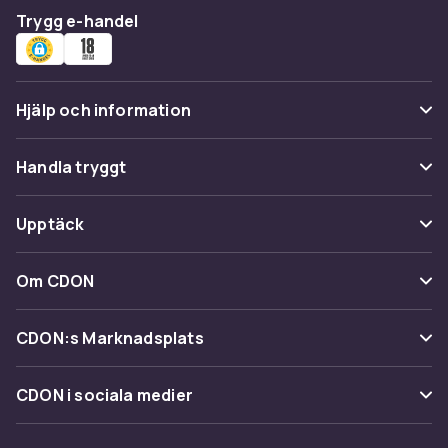
Trygg e-handel
Hjälp och information
Vanliga frågor
Handla tryggt
Spåra paket
Betalning
Upptäck
Ångra & Returnera här
Leverans
Kategorier
Kundservice
Om CDON
Villkor & policy
Varumärken
Om oss
Återkallelser
CDON:s Marknadsplats
Guider
Kundrecensioner
Sälj på CDON
Shopit.se
CDON i sociala medier
Karriär på CDON
Bli affiliate