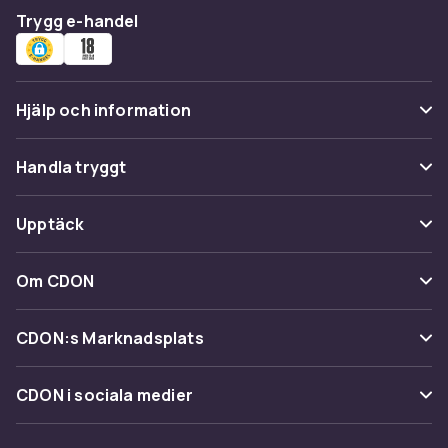
Trygg e-handel
Hjälp och information
Vanliga frågor
Handla tryggt
Spåra paket
Betalning
Upptäck
Ångra & Returnera här
Leverans
Kategorier
Kundservice
Om CDON
Villkor & policy
Varumärken
Om oss
Återkallelser
CDON:s Marknadsplats
Guider
Kundrecensioner
Sälj på CDON
Shopit.se
CDON i sociala medier
Karriär på CDON
Bli affiliate