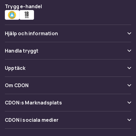
Trygg e-handel
Hjälp och information
Vanliga frågor
Handla tryggt
Spåra paket
Betalning
Upptäck
Ångra & Returnera här
Leverans
Kategorier
Kundservice
Om CDON
Villkor & policy
Varumärken
Om oss
Återkallelser
CDON:s Marknadsplats
Guider
Kundrecensioner
Sälj på CDON
Shopit.se
CDON i sociala medier
Karriär på CDON
Bli affiliate