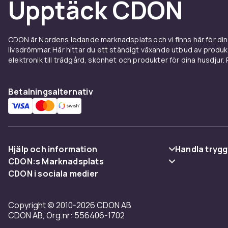
Upptäck CDON
Hos CDON hit
Wheels, Playm
Oavsett om du 
det senaste t
CDON är Nordens ledande marknadsplats och vi finns här för d
livsdrömmar. Här hittar du ett ständigt växande utbud av produ
Välj leksaker 
elektronik till trädgård, skönhet och produkter för dina husdjur. Pr
stimulera. Ko
säkerhets­skä
Betalningsalternativ
Utforska hel
Hjälp och information
Handla trygg
CDON:s Marknadsplats
Vanliga frågor
Betalning
CDON i sociala medier
Sälj på CDON
Spåra paket
Leverans
Bli affiliate
Copyright © 2010-2026 CDON AB
Ångra & Returnera här
Villkor & poli
CDON AB, Org.nr: 556406-1702
Regler & kvalitet
Kundservice
Återkallelser