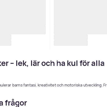
r – lek, lär och ha kul för alla
ulerar barns fantasi, kreativitet och motoriska utveckling. Fr
som mobile och bollar till komplexa byggsatser, brädspel o
leksaker för äldre barn – rätt leksak ger timmar av underhåll
a frågor
, Barbie, Hot Wheels, Playmobil och Schleich är klassiker so