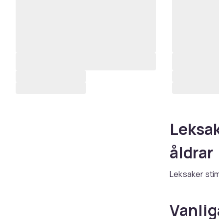
Leksake
åldrar
Leksaker stim
babyleksaker 
elektroniska 
Vanlig
lärande. LEGO