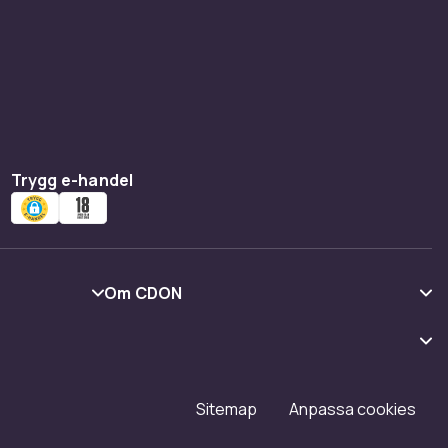
bie, Hot
er.
ler söker
 av
 retur.
Trygg e-handel
Om CDON
Om oss
Kundrecensioner
Karriär på CDON
Sitemap
Anpassa cookies
Investor relations