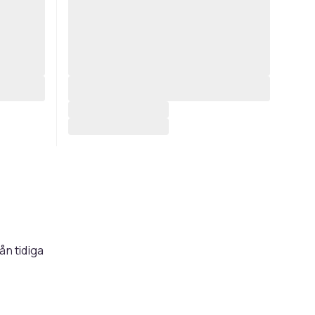
ån tidiga
ch
ning och
m