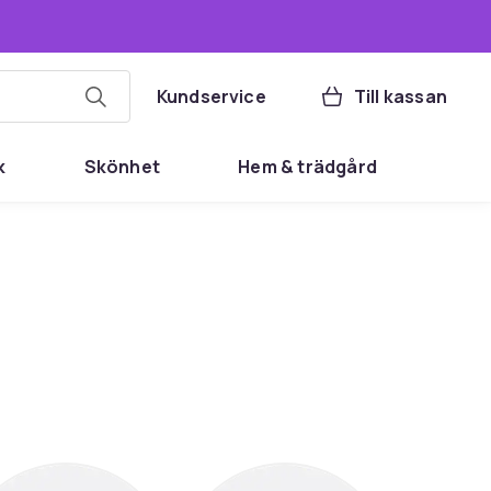
Kundservice
Till kassan
k
Skönhet
Hem & trädgård