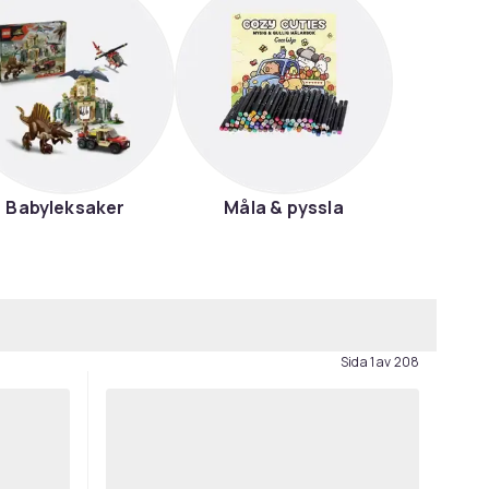
Babyleksaker
Måla & pyssla
Sida 1 av 208