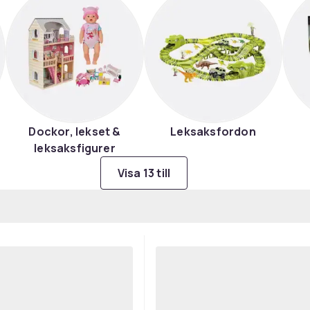
Dockor, lekset &
Leksaksfordon
leksaksfigurer
Visa 13 till