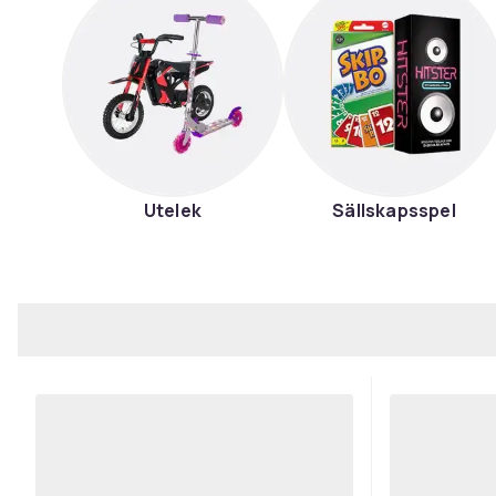
Utelek
Sällskapsspel