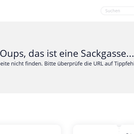
euge
Gaming & Spielzeug
Sport & Freizeit
Garten, Haushalt & Tiere
Urlaub & Reise
Oups, das ist eine Sackgasse..
Gesundheit & Beauty
eite nicht finden. Bitte überprüfe die URL auf Tippfehl
Mobilfunk & Internet
Mode & Accessoires
Shopping
Sonstiges