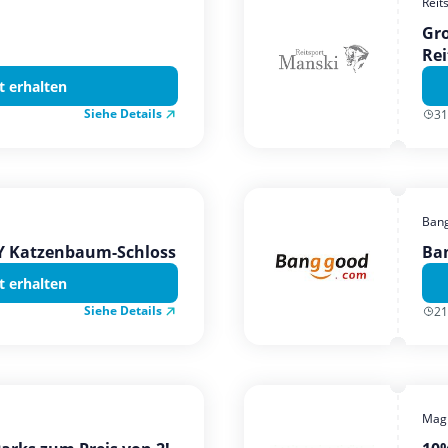
Reit
Gro
Rei
t erhalten
Siehe Details
31
Ban
TY Katzenbaum-Schloss
Ba
t erhalten
Siehe Details
21
Magi