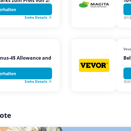
Parks zum Preis von 2!
10%
erhalten
Siehe Details
13
Vevo
onus-4$ Allowance and
Bel
erhalten
Siehe Details
31
ote