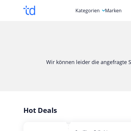
Kategorien
Marken
Auto, Motorrad & Werkz
Blumen & Geschenke
Bücher & Magazine
Wir können leider die angefragte S
Computer & Elektronik
Entertainment & Media
Essen & Trinken
Foto, Druck & Büro
Hot Deals