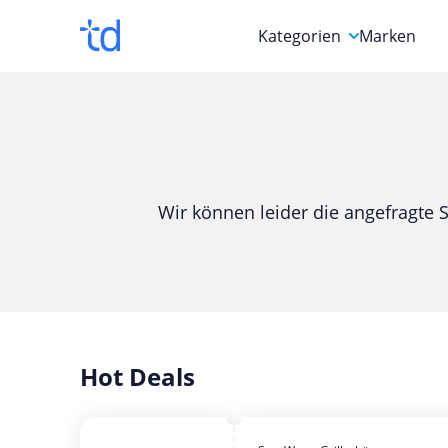
Kategorien
Marken
Auto, Motorrad & Werkz
Blumen & Geschenke
Bücher & Magazine
Wir können leider die angefragte S
Computer & Elektronik
Entertainment & Media
Essen & Trinken
Foto, Druck & Büro
Hot Deals