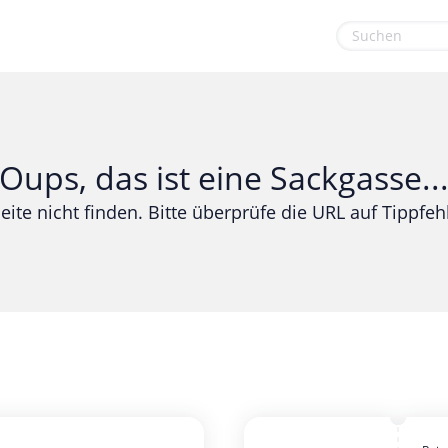
euge
Gaming & Spielzeug
Sport & Freizeit
Garten, Haushalt & Tiere
Urlaub & Reise
Oups, das ist eine Sackgasse..
Gesundheit & Beauty
eite nicht finden. Bitte überprüfe die URL auf Tippfehl
Mobilfunk & Internet
Mode & Accessoires
Shopping
Sonstiges