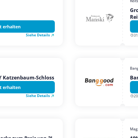
Reit
Gro
Rei
t erhalten
Siehe Details
31
Ban
TY Katzenbaum-Schloss
Ba
t erhalten
Siehe Details
20
Magi