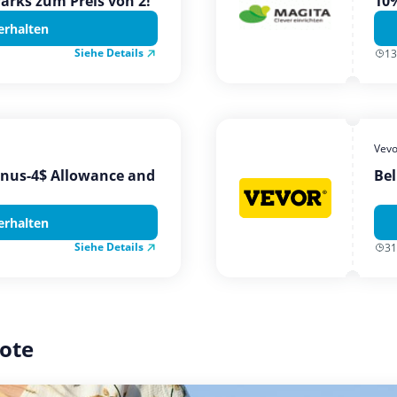
Parks zum Preis von 2!
10%
erhalten
Siehe Details
13
Vevo
onus-4$ Allowance and
Bel
erhalten
Siehe Details
31
ote