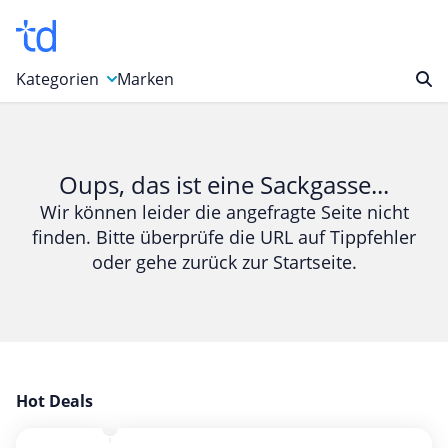
Kategorien
Marken
Auto, Motorrad & Werkzeuge
Blumen & Geschenke
Oups, das ist eine Sackgasse...
Bücher & Magazine
Wir können leider die angefragte Seite nicht
finden. Bitte überprüfe die URL auf Tippfehler
Computer & Elektronik
oder gehe zurück zur Startseite.
Entertainment & Media
Essen & Trinken
Foto, Druck & Büro
Gaming & Spielzeug
Garten, Haushalt & Tiere
Hot Deals
Gesundheit & Beauty