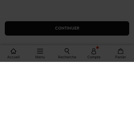
CONTINUER
Accueil
Menu
Recherche
Compte
Panier
-10% POUR LES ÉTUDIANTS
sur l'e-shop et en magasin
OFFERTS EN MAGASIN !
Livraison, réservations et retours
3X SANS FRAIS*
Avec ALMA au moment du paiement