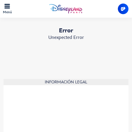
Menú
Error
Unexpected Error
INFORMACIÓN LEGAL
Términos y condiciones
Política de cookies
Reglamento Interno de los Parques Disney
Reglamento Interno del Parking de Visitantes
Política de privacidad
Gestionar tu configuración de cookies