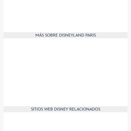
Huéspedes con discapacidades
Retirada de productos
Contáctanos
Información de producto
MÁS SOBRE DISNEYLAND PARIS
Aplicación móvil
Afiliados
Socios
Prensa
Información de la empresa
Empleos
¡Regístrate y únete a la familia Disney!
Nuestro compromiso con el medioambiente
SITIOS WEB DISNEY RELACIONADOS
Disney.com
Disney Store