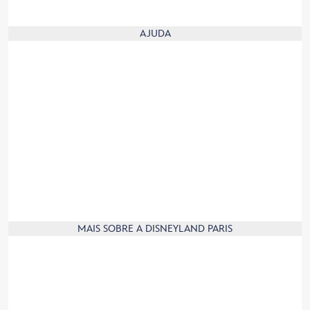
Regulamento interno do centro de cuidado de animais
AJUDA
O nosso folheto digital
Perguntas mais frequentes
Ajuda no Site
Visitas de grupos
Serviços para visitantes
Visitantes com incapacidades
Recolha de produtos
Contacta-nos
Informação de produto
MAIS SOBRE A DISNEYLAND PARIS
Aplicação móvel
Afiliação
Parceiros
Imprensa