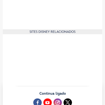
Informação da empresa
Empregos
Regista-te e junta-te à família Disney!
O nosso compromisso com o ambiente
SITES DISNEY RELACIONADOS
Disney.com
Disney Store
Disney Cruise Line
Parques Disney
Notícias da Disneyland Paris
Centro de convenções
Blog dos Parques Disney
Continua ligado