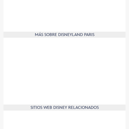
Huéspedes con discapacidades
Retirada de productos
Contáctanos
Información de producto
MÁS SOBRE DISNEYLAND PARIS
Aplicación móvil
Afiliados
Socios
Prensa
Información de la empresa
Empleos
¡Regístrate y únete a la familia Disney!
Nuestro compromiso con el medioambiente
SITIOS WEB DISNEY RELACIONADOS
Disney.com
Disney Store