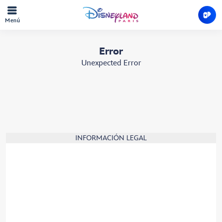
Menú
Error
Unexpected Error
INFORMACIÓN LEGAL
Términos y condiciones
Política de cookies
Reglamento Interno de los Parques Disney
Reglamento Interno del Parking de Visitantes
Política de privacidad
Gestionar tu configuración de cookies