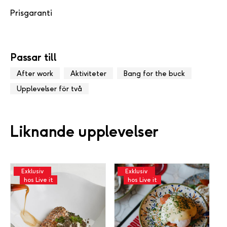
Prisgaranti
Passar till
After work
Aktiviteter
Bang for the buck
Upplevelser för två
Liknande upplevelser
Exklusiv
Exklusiv
hos Live it
hos Live it