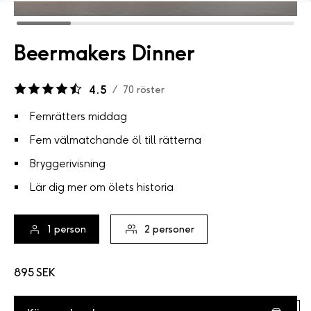
Beermakers Dinner
4.5
/
70
röster
Femrätters middag
Fem välmatchande öl till rätterna
Bryggerivisning
Lär dig mer om ölets historia
1
person
2
personer
895 SEK