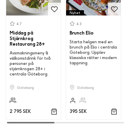
Nyhet
4.7
4.3
Middag på
Brunch Elio
Stjärnkrog
Starta helgen med en
Restaurang 28+
brunch på Elio i centrala
Göteborg. Upplev
Avsmakningsmeny &
klassiska rätter i modern
välkomstdrink för två
tappning.
personer på
stjärnkrogen 28+ i
centrala Göteborg.
Göteborg
Göteborg
2 795 SEK
395 SEK