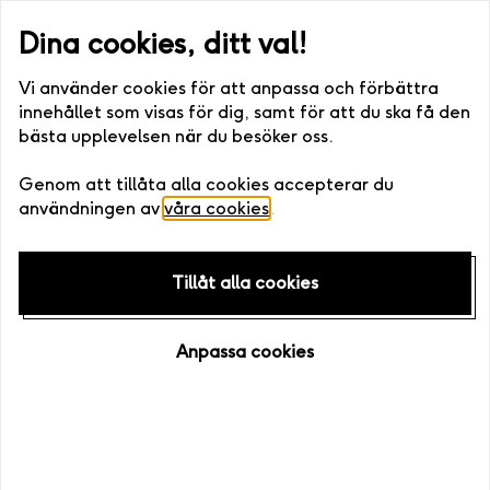
 via post eller digitalt) •. Fri bytesrätt • Enkelt att boka >>
Snab
Dina cookies, ditt val!
Vi använder cookies för att anpassa och förbättra
innehållet som visas för dig, samt för att du ska få den
bästa upplevelsen när du besöker oss.
Hem
/
Upplevelser
Genom att tillåta alla cookies accepterar du
användningen av
våra cookies
.
Exklusiv
hos Live it
Tillåt alla cookies
Anpassa cookies