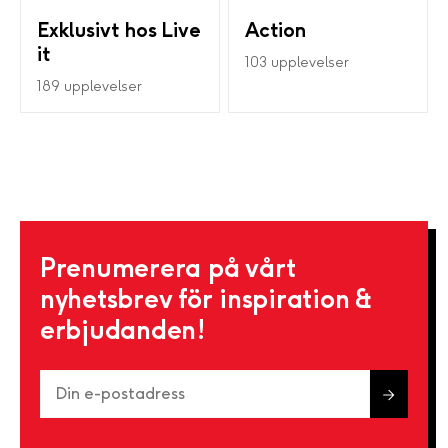
Exklusivt hos Live
Action
it
103 upplevelser
189 upplevelser
Prenumerera på vårt
nyhetsbrev för inspiration &
erbjudanden!