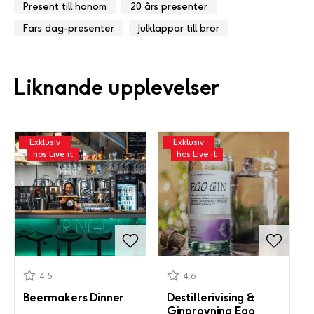
Present till honom
20 års presenter
Fars dag-presenter
Julklappar till bror
Liknande upplevelser
Exklusiv
Exklusiv
hos Live it
hos Live it
4.5
4.6
Beermakers Dinner
Destillerivising &
Ginprovning Ego