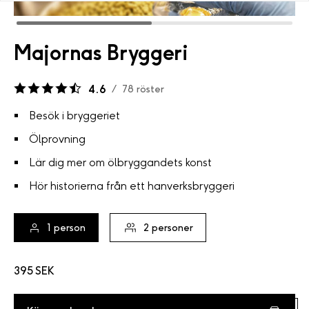
Majornas Bryggeri
4.6
/
78
röster
Besök i bryggeriet
Ölprovning
Lär dig mer om ölbryggandets konst
Hör historierna från ett hanverksbryggeri
1
person
2
personer
395 SEK