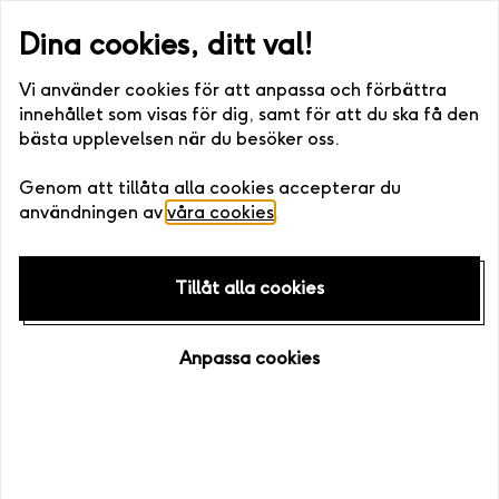
st eller digitalt) •. Fri bytesrätt • Enkelt att boka
Snabb leverans
Dina cookies, ditt val!
Vi använder cookies för att anpassa och förbättra
innehållet som visas för dig, samt för att du ska få den
bästa upplevelsen när du besöker oss.
Hem
/
Upplevelser
Genom att tillåta alla cookies accepterar du
användningen av
våra cookies
.
Exklusiv
hos Live it
Tillåt alla cookies
Anpassa cookies