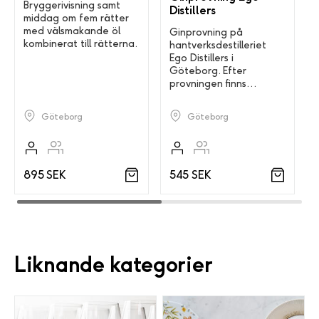
Bryggerivisning samt
Distillers
middag om fem rätter
med välsmakande öl
Ginprovning på
kombinerat till rätterna.
hantverksdestilleriet
Ego Distillers i
Göteborg. Efter
provningen finns
möjlighet för
gårdsförsäljning.
Göteborg
Göteborg
895 SEK
545 SEK
Liknande kategorier