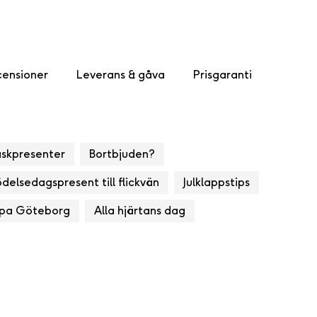
ensioner
Leverans & gåva
Prisgaranti
åskpresenter
Bortbjuden?
delsedagspresent till flickvän
Julklappstips
pa Göteborg
Alla hjärtans dag