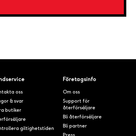
ndservice
Företagsinfo
ntakta oss
Om oss
gor & svar
Support för
återförsäljare
a butiker
Bli återförsäljare
rförsäljare
Bli partner
trollera giltighetstiden
Press