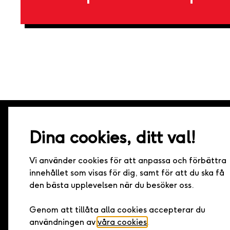
Dina cookies, ditt val!
Live it – Minnen för livet
Vi använder cookies för att anpassa och förbättra
Live it grundades 2005 och är idag marknadsledande 
innehållet som visas för dig, samt för att du ska få
upplevelsepresenter i Sverige. Med hundratals upplevel
den bästa upplevelsen när du besöker oss.
samarbete med landets bästa arrangörer har vi den h
kvaliteten och det bredaste utbudet av upplevelser.
Genom att tillåta alla cookies accepterar du
användningen av
våra cookies
.