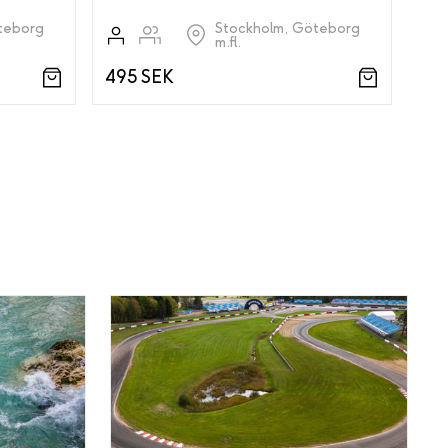
teborg
Stockholm, Göteborg
m.fl.
495 SEK