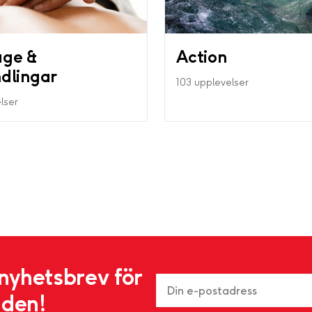
ge &
Action
dlingar
103 upplevelser
lser
nyhetsbrev för
nden!