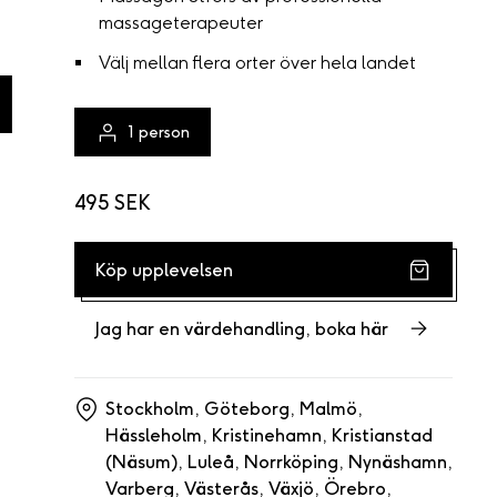
massageterapeuter
Välj mellan flera orter över hela landet
1
person
495 SEK
Köp upplevelsen
Jag har en värdehandling, boka här
Stockholm,
Göteborg,
Malmö,
Hässleholm,
Kristinehamn,
Kristianstad
(Näsum),
Luleå,
Norrköping,
Nynäshamn,
Varberg,
Västerås,
Växjö,
Örebro,