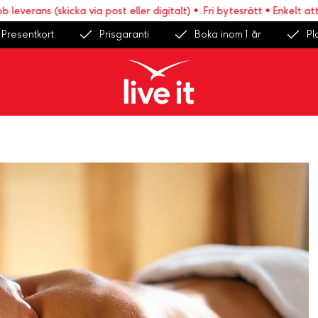
rans (skicka via post eller digitalt) •. Fri bytesrätt • Enkelt att boka
Presentkort
Prisgaranti
Boka inom 1 år
Pl