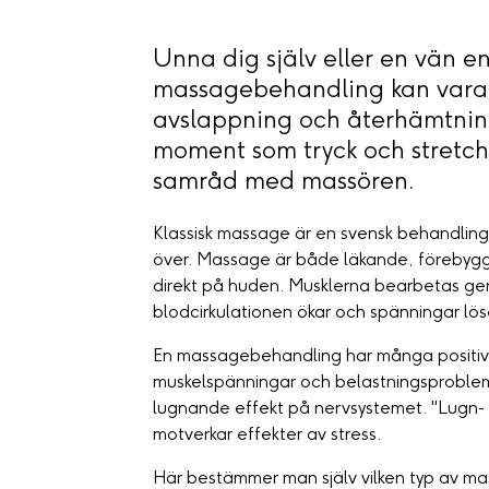
Unna dig själv eller en vän en
massagebehandling kan vara 
avslappning och återhämtnin
moment som tryck och stretchin
samråd med massören.
Klassisk massage är en svensk behandlin
över. Massage är både läkande, förebyg
direkt på huden. Musklerna bearbetas gen
blodcirkulationen ökar och spänningar lö
En massagebehandling har många positiva 
muskelspänningar och belastningsproblem
lugnande effekt på nervsystemet. "Lugn-
motverkar effekter av stress.
Här bestämmer man själv vilken typ av m