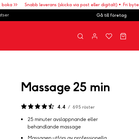
 >>
Snabb leverans (skicka via post eller digitalt) •. Fri bytesrätt
atser
Gå till företag
Massage 25 min
4.4
/
695
röster
25 minuter avslappnande eller
behandlande massage
Massagen utförs av professionella