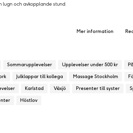
n lugn och avkopplande stund.
Mer information
Rec
Sommarupplevelser
Upplevelser under 500 kr
P
ork
Julklappar till kollega
Massage Stockholm
Fö
evelser
Karlstad
Växjö
Presenter till syster
S
enter
Höstlov