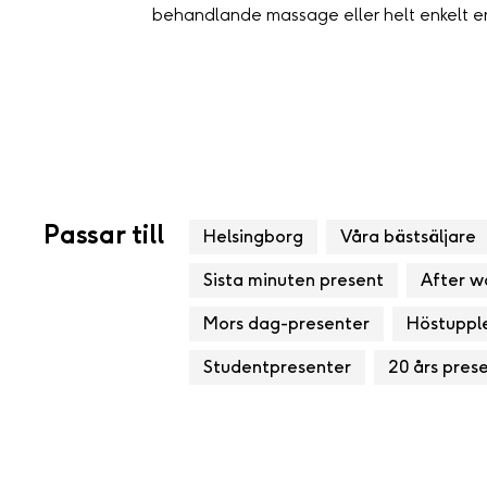
behandlande massage eller helt enkelt e
Passar till
Helsingborg
Våra bästsäljare
Sista minuten present
After w
Mors dag-presenter
Höstuppl
Studentpresenter
20 års pres