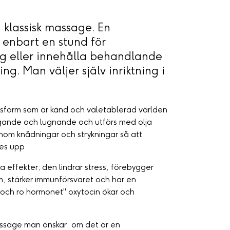
 klassisk massage. En
enbart en stund för
g eller innehålla behandlande
g. Man väljer själv inriktning i
gsform som är känd och väletablerad världen
gande och lugnande och utförs med olja
om knådningar och strykningar så att
ses upp.
effekter; den lindrar stress, förebygger
, stärker immunförsvaret och har en
 och ro hormonet" oxytocin ökar och
assage man önskar, om det är en