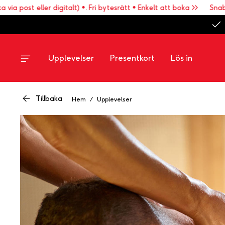
ost eller digitalt) •. Fri bytesrätt • Enkelt att boka >>
Snabb leve
Upplevelser
Presentkort
Lös in
Tillbaka
Hem
/
Upplevelser