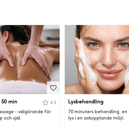
 50 min
Lyxbehandling
4.3
assage - välgörande för
70 minuters behandling, en 
 och själ.
lyx i en avkopplande miljö.