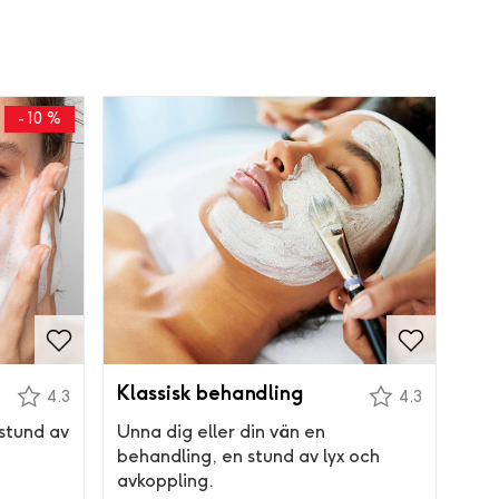
- 10 %
Klassisk behandling
4.3
4.3
stund av
Unna dig eller din vän en
behandling, en stund av lyx och
avkoppling.