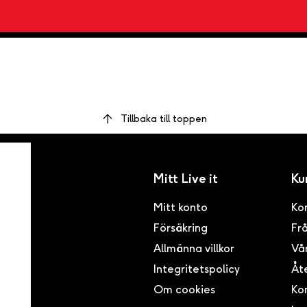
Tillbaka till toppen
Mitt Live it
Ku
Mitt konto
Ko
Försäkring
Frå
inom
ser i
Allmänna villkor
Vår
ögsta
Integritetspolicy
Åte
Om cookies
Kon