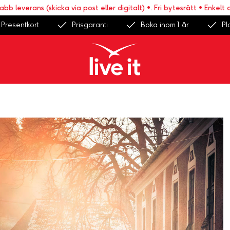
everans (skicka via post eller digitalt) •. Fri bytesrätt • Enkelt att b
Presentkort
Prisgaranti
Boka inom 1 år
Pl