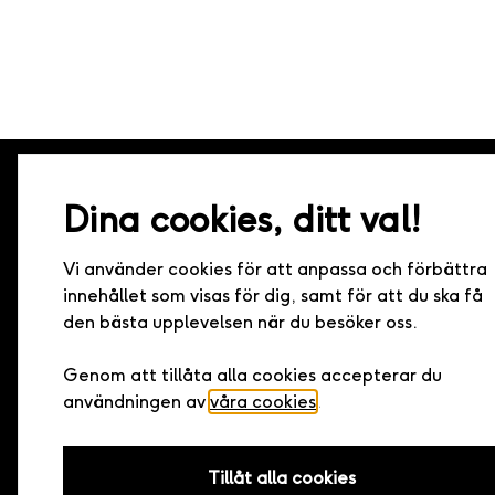
Dina cookies, ditt val!
Live it – Minnen för livet
Vi använder cookies för att anpassa och förbättra
Live it grundades 2005 och är idag marknadsledande 
innehållet som visas för dig, samt för att du ska få
upplevelsepresenter i Sverige. Med hundratals upplevel
den bästa upplevelsen när du besöker oss.
samarbete med landets bästa arrangörer har vi den h
kvaliteten och det bredaste utbudet av upplevelser.
Genom att tillåta alla cookies accepterar du
användningen av
våra cookies
.
Tillåt alla cookies