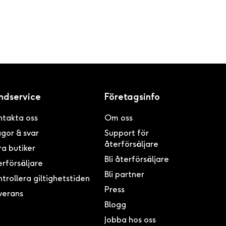
ndservice
Företagsinfo
ntakta oss
Om oss
gor & svar
Support för
återförsäljare
a butiker
Bli återförsäljare
rförsäljare
Bli partner
trollera giltighetstiden
Press
verans
Blogg
Jobba hos oss