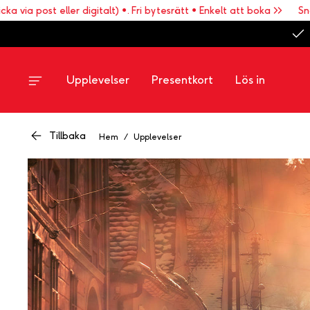
a post eller digitalt) •. Fri bytesrätt • Enkelt att boka >>
Snabb l
Upplevelser
Presentkort
Lös in
Tillbaka
Hem
/
Upplevelser