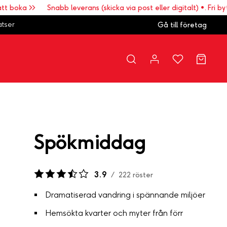
oka >>
Snabb leverans (skicka via post eller digitalt) •. Fri bytesr
atser
Gå till företag
Spökmiddag
3.9
/
222
röster
Dramatiserad vandring i spännande miljöer
Hemsökta kvarter och myter från förr