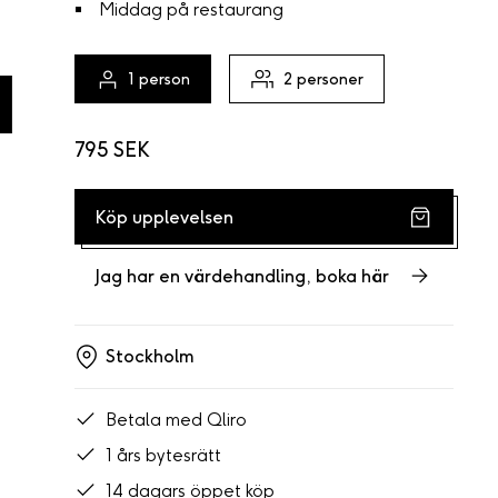
Middag på restaurang
1
person
2
personer
795 SEK
Köp upplevelsen
Jag har en värdehandling, boka här
Stockholm
Betala med Qliro
1 års bytesrätt
14 dagars öppet köp