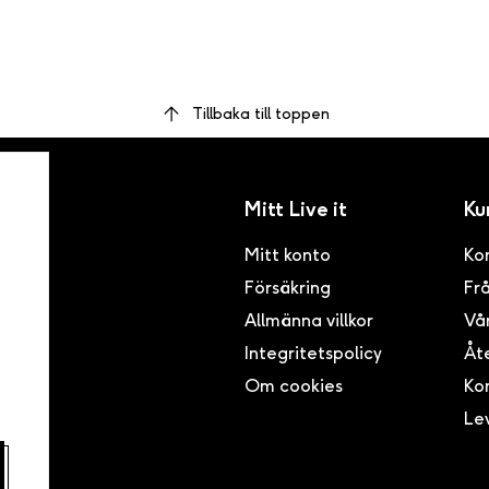
Tillbaka till toppen
Mitt Live it
Ku
Mitt konto
Ko
Försäkring
Frå
inom
ser i
Allmänna villkor
Vår
ögsta
Integritetspolicy
Åte
Om cookies
Kon
Le