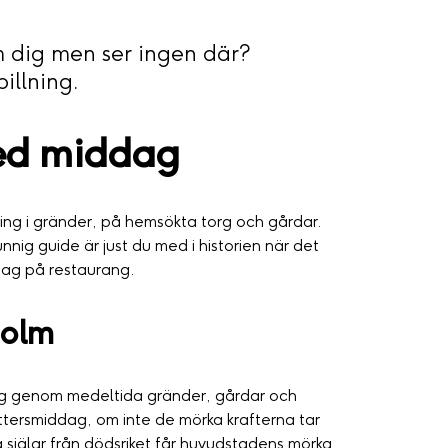
 dig men ser ingen där?
illning.
ed middag
ng i gränder, på hemsökta torg och gårdar.
ig guide är just du med i historien när det
ag på restaurang.
holm
ng genom medeltida gränder, gårdar och
tersmiddag, om inte de mörka krafterna tar
själar från dödsriket får huvudstadens mörka