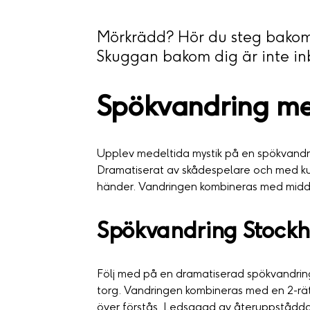
Mörkrädd? Hör du steg bakom
Skuggan bakom dig är inte inb
Spökvandring m
Upplev medeltida mystik på en spökvandri
Dramatiserat av skådespelare och med kunn
händer. Vandringen kombineras med midd
Spökvandring Stock
Följ med på en dramatiserad spökvandri
torg. Vandringen kombineras med en 2-rät
över förstås. Ledsagad av återuppstådda 