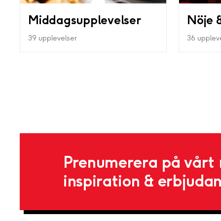
Middagsupplevelser
Nöje &
39 upplevelser
36 upplev
Prenumerera på vårt 
inspiration & erbjuda