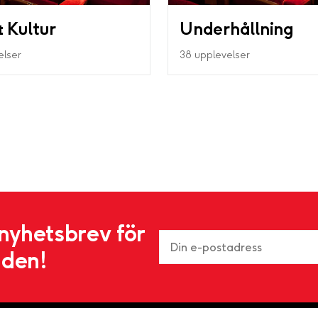
 Kultur
Underhållning
elser
38 upplevelser
nyhetsbrev för
nden!