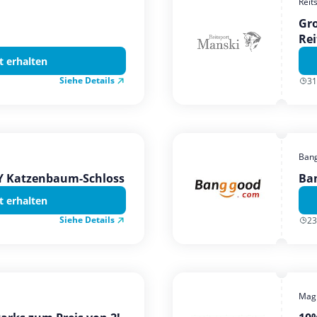
Reit
Gro
Rei
t erhalten
Siehe Details
31
Ban
TY Katzenbaum-Schloss
Ba
t erhalten
Siehe Details
23
Magi