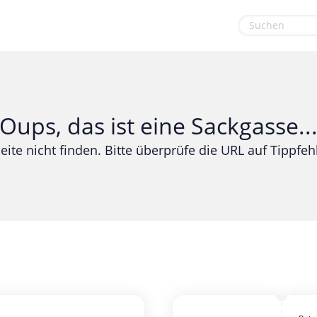
euge
Gaming & Spielzeug
Sport & Freizeit
Garten, Haushalt & Tiere
Urlaub & Reise
Oups, das ist eine Sackgasse..
Gesundheit & Beauty
eite nicht finden. Bitte überprüfe die URL auf Tippfehl
Mobilfunk & Internet
Mode & Accessoires
Shopping
Sonstiges