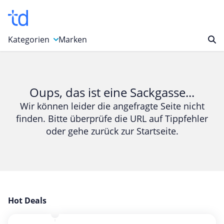
Kategorien
Marken
Auto, Motorrad & Werkzeuge
Blumen & Geschenke
Oups, das ist eine Sackgasse...
Bücher & Magazine
Wir können leider die angefragte Seite nicht
finden. Bitte überprüfe die URL auf Tippfehler
Computer & Elektronik
oder gehe zurück zur Startseite.
Entertainment & Media
Essen & Trinken
Foto, Druck & Büro
Gaming & Spielzeug
Garten, Haushalt & Tiere
Hot Deals
Gesundheit & Beauty